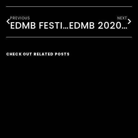
PREVIOUS
NEXT
EDMB FESTIVAL 2019 HIGHLIGHTS
EDMB 2020 FOOD STALLS- ALL YOU NEED TO KNOW
CHECK OUT RELATED POSTS
INTRODUCING PICTURE
PERFECT AGENCY : WHERE
MUSIC MEETS
OPPORTUNITIES
2 October 2023