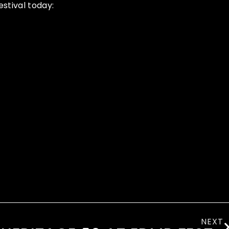
stival today:
NEXT