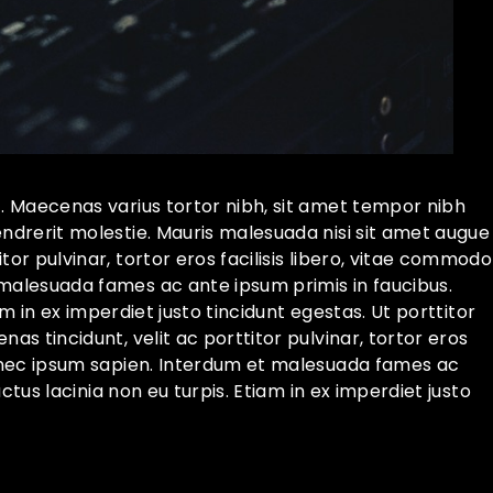
t. Maecenas varius tortor nibh, sit amet tempor nibh
endrerit molestie. Mauris malesuada nisi sit amet augue
or pulvinar, tortor eros facilisis libero, vitae commodo
 malesuada fames ac ante ipsum primis in faucibus.
iam in ex imperdiet justo tincidunt egestas. Ut porttitor
as tincidunt, velit ac porttitor pulvinar, tortor eros
Ut nec ipsum sapien. Interdum et malesuada fames ac
uctus lacinia non eu turpis. Etiam in ex imperdiet justo